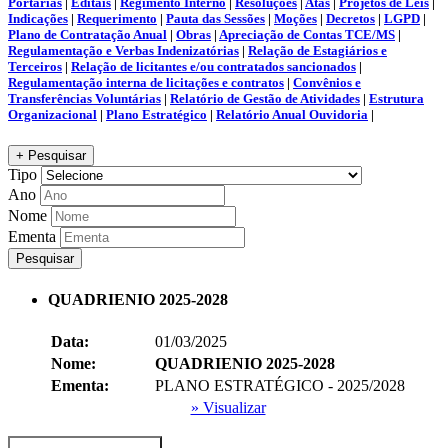
Portarias
|
Editais
|
Regimento Interno
|
Resoluções
|
Atas
|
Projetos de Leis
|
Indicações
|
Requerimento
|
Pauta das Sessões
|
Moções
|
Decretos
|
LGPD
|
Plano de Contratação Anual
|
Obras
|
Apreciação de Contas TCE/MS
|
Regulamentação e Verbas Indenizatórias
|
Relação de Estagiários e
Terceiros
|
Relação de licitantes e/ou contratados sancionados
|
Regulamentação interna de licitações e contratos
|
Convênios e
Transferências Voluntárias
|
Relatório de Gestão de Atividades
|
Estrutura
Organizacional
|
Plano Estratégico
|
Relatório Anual Ouvidoria
|
+ Pesquisar
Tipo
Ano
Nome
Ementa
Pesquisar
QUADRIENIO 2025-2028
Data:
01/03/2025
Nome:
QUADRIENIO 2025-2028
Ementa:
PLANO ESTRATÉGICO - 2025/2028
» Visualizar
Recolher/Expandir Links Úteis