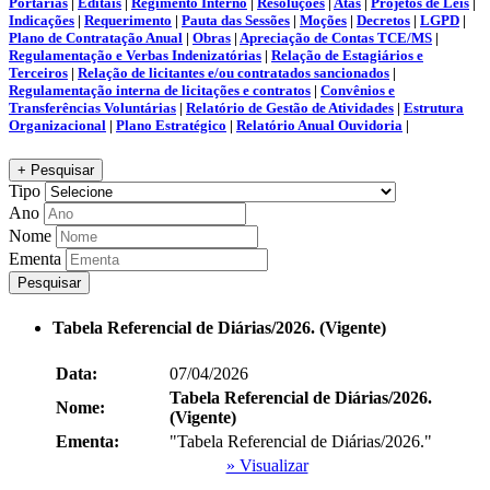
Portarias
|
Editais
|
Regimento Interno
|
Resoluções
|
Atas
|
Projetos de Leis
|
Indicações
|
Requerimento
|
Pauta das Sessões
|
Moções
|
Decretos
|
LGPD
|
Plano de Contratação Anual
|
Obras
|
Apreciação de Contas TCE/MS
|
Regulamentação e Verbas Indenizatórias
|
Relação de Estagiários e
Terceiros
|
Relação de licitantes e/ou contratados sancionados
|
Regulamentação interna de licitações e contratos
|
Convênios e
Transferências Voluntárias
|
Relatório de Gestão de Atividades
|
Estrutura
Organizacional
|
Plano Estratégico
|
Relatório Anual Ouvidoria
|
+ Pesquisar
Tipo
Ano
Nome
Ementa
Pesquisar
Tabela Referencial de Diárias/2026. (Vigente)
Data:
07/04/2026
Tabela Referencial de Diárias/2026.
Nome:
(Vigente)
Ementa:
"Tabela Referencial de Diárias/2026."
» Visualizar