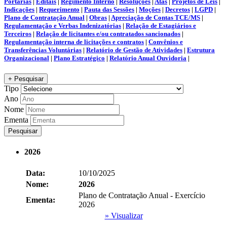
Portarias
|
Editais
|
Regimento Interno
|
Resoluções
|
Atas
|
Projetos de Leis
|
Indicações
|
Requerimento
|
Pauta das Sessões
|
Moções
|
Decretos
|
LGPD
|
Plano de Contratação Anual
|
Obras
|
Apreciação de Contas TCE/MS
|
Regulamentação e Verbas Indenizatórias
|
Relação de Estagiários e
Terceiros
|
Relação de licitantes e/ou contratados sancionados
|
Regulamentação interna de licitações e contratos
|
Convênios e
Transferências Voluntárias
|
Relatório de Gestão de Atividades
|
Estrutura
Organizacional
|
Plano Estratégico
|
Relatório Anual Ouvidoria
|
+ Pesquisar
Tipo
Ano
Nome
Ementa
Pesquisar
2026
Data:
10/10/2025
Nome:
2026
Plano de Contratação Anual - Exercício
Ementa:
2026
» Visualizar