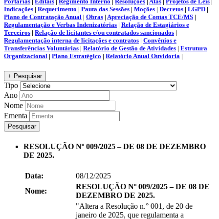
Portarias
|
Editais
|
Regimento Interno
|
Resoluções
|
Atas
|
Projetos de Leis
|
Indicações
|
Requerimento
|
Pauta das Sessões
|
Moções
|
Decretos
|
LGPD
|
Plano de Contratação Anual
|
Obras
|
Apreciação de Contas TCE/MS
|
Regulamentação e Verbas Indenizatórias
|
Relação de Estagiários e
Terceiros
|
Relação de licitantes e/ou contratados sancionados
|
Regulamentação interna de licitações e contratos
|
Convênios e
Transferências Voluntárias
|
Relatório de Gestão de Atividades
|
Estrutura
Organizacional
|
Plano Estratégico
|
Relatório Anual Ouvidoria
|
+ Pesquisar
Tipo
Ano
Nome
Ementa
Pesquisar
RESOLUÇÃO Nº 009/2025 – DE 08 DE DEZEMBRO
DE 2025.
Data:
08/12/2025
RESOLUÇÃO Nº 009/2025 – DE 08 DE
Nome:
DEZEMBRO DE 2025.
"Altera a Resolução n.° 001, de 20 de
janeiro de 2025, que regulamenta a