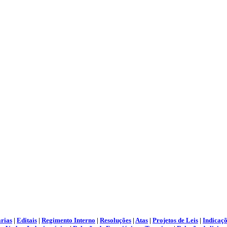
rias
|
Editais
|
Regimento Interno
|
Resoluções
|
Atas
|
Projetos de Leis
|
Indicaçõ