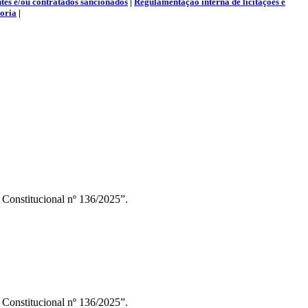
ntes e/ou contratados sancionados
|
Regulamentação interna de licitações e
oria
|
Constitucional nº 136/2025”.
Constitucional nº 136/2025”.