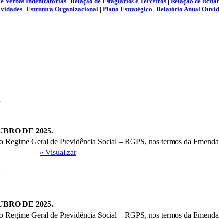
e Verbas Indenizatórias
|
Relação de Estagiários e Terceiros
|
Relação de licita
ividades
|
Estrutura Organizacional
|
Plano Estratégico
|
Relatório Anual Ouvid
.
UBRO DE 2025.
m o Regime Geral de Previdência Social – RGPS, nos termos da Emenda 
» Visualizar
.
UBRO DE 2025.
m o Regime Geral de Previdência Social – RGPS, nos termos da Emenda 