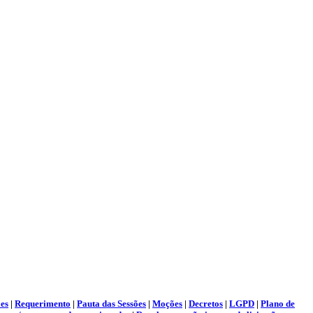
es
|
Requerimento
|
Pauta das Sessões
|
Moções
|
Decretos
|
LGPD
|
Plano de