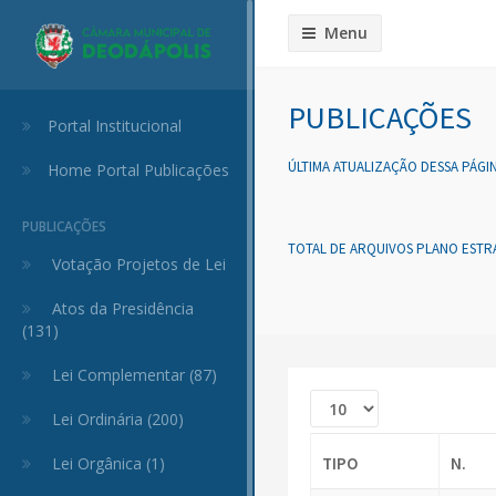
Menu
PUBLICAÇÕES
Portal Institucional
ÚLTIMA ATUALIZAÇÃO DESSA PÁGIN
Home Portal Publicações
PUBLICAÇÕES
TOTAL DE ARQUIVOS PLANO ESTRA
Votação Projetos de Lei
Atos da Presidência
(131)
Lei Complementar (87)
Lei Ordinária (200)
TIPO
N.
Lei Orgânica (1)