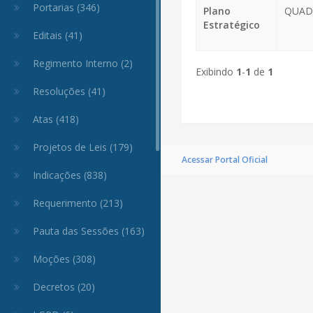
Portarias (346)
Plano
QUADR
Estratégico
Editais (41)
Regimento Interno (2)
Exibindo
1
-
1
de
1
Resoluções (41)
Atas (418)
Projetos de Leis (179)
Acessar Portal Oficial
Indicações (838)
Requerimento (213)
Pauta das Sessões (163)
Moções (308)
Decretos (20)