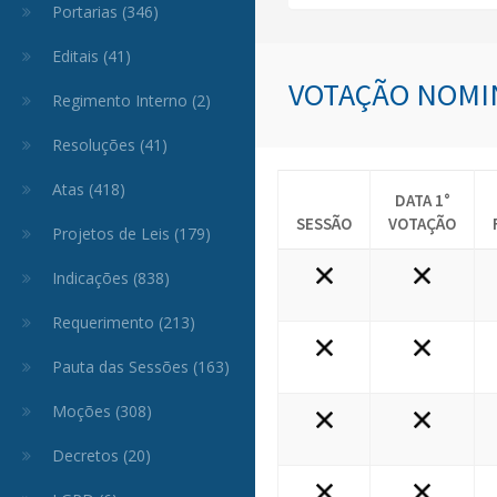
Portarias (346)
Editais (41)
VOTAÇÃO NOMI
Regimento Interno (2)
Resoluções (41)
Atas (418)
DATA 1°
SESSÃO
VOTAÇÃO
Projetos de Leis (179)
Indicações (838)
Requerimento (213)
Pauta das Sessões (163)
Moções (308)
Decretos (20)