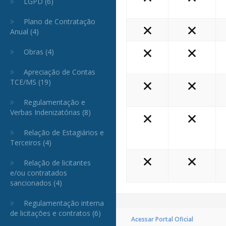
LGPD (6)
Plano de Contratação
Anual (4)
Obras (4)
Apreciação de Contas
TCE/MS (19)
Regulamentação e
Verbas Indenizatórias (8)
Relação de Estagiários e
Terceiros (4)
Relação de licitantes
e/ou contratados
sancionados (4)
Regulamentação interna
de licitações e contratos (6)
Acessar Portal Oficial