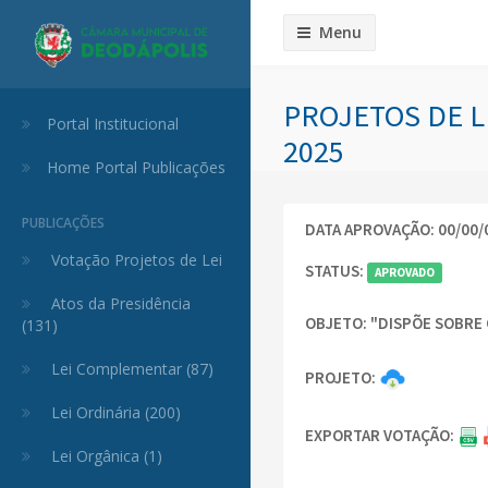
Menu
PROJETOS DE LE
Portal Institucional
2025
Home Portal Publicações
PUBLICAÇÕES
DATA APROVAÇÃO: 00/00/
Votação Projetos de Lei
STATUS:
APROVADO
Atos da Presidência
OBJETO:
"DISPÕE SOBRE 
(131)
Lei Complementar (87)
PROJETO:
Lei Ordinária (200)
EXPORTAR VOTAÇÃO:
Lei Orgânica (1)